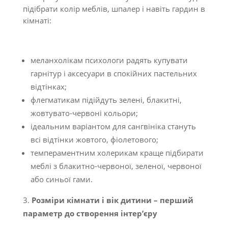
підібрати колір меблів, шпалер і навіть гардин в
кімнаті:
меланхолікам психологи радять купувати
гарнітур і аксесуари в спокійних пастельних
відтінках;
флегматикам підійдуть зелені, блакитні,
жовтувато-червоні кольори;
ідеальним варіантом для сангвініка стануть
всі відтінки жовтого, фіолетового;
темпераментним холерикам краще підбирати
меблі з блакитно-червоної, зеленої, червоної
або синьої гами.
Розміри кімнати і вік дитини – перший
параметр до створення інтер’єру