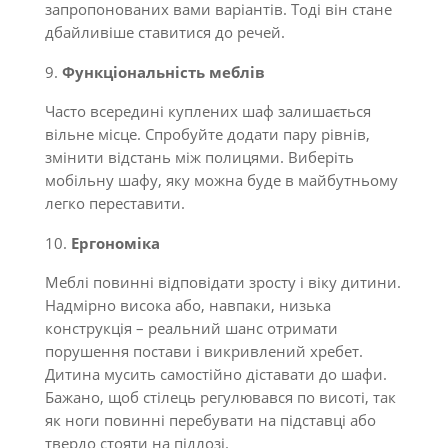
запропонованих вами варіантів. Тоді він стане
дбайливіше ставитися до речей.
Функціональність меблів
Часто всередині куплених шаф залишається
вільне місце. Спробуйте додати пару рівнів,
змінити відстань між полицями. Виберіть
мобільну шафу, яку можна буде в майбутньому
легко переставити.
Ергономіка
Меблі повинні відповідати зросту і віку дитини.
Надмірно висока або, навпаки, низька
конструкція – реальний шанс отримати
порушення постави і викривлений хребет.
Дитина мусить самостійно діставати до шафи.
Бажано, щоб стілець регулювався по висоті, так
як ноги повинні перебувати на підставці або
твердо стояти на підлозі.