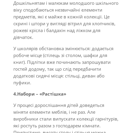
Дошкільнятам і малюкам молодшого шкільного
віку сподобаються незвичайні елементи
предметів, які є майже в кожній колекції. Це
скрині і штори у вигляді вітрил для хлопчиків,
рожеві крісла і балдахін над ліжком для
дівчаток.
У школярів обстановка змінюється: додається
робоче місце (стілець зі столом, шафки для
книг). Підлітки вже починають запрошувати
гостей додому, так що слід передбачити
додаткові сидячі місця: стільці, диван або
пуфики.
4.Набори – «Растішка»
У процесі дорослішання дітей доведеться
міняти елементи меблів, і не раз. Але
виробники стали випускати колекції гарнітурів,
які ростуть разом з господарем кімнати.
Припустимо, висоту столу і стільця можна