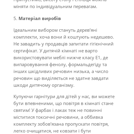
міняти по індивідуальним перевагам.
Матеріал виробів
Ідеальним вибором стануть дерев’яні
комплекти, хоча вони й коштують недешево.
Не завадить у продавців запитати гігієнічний
сертифікат. У дитячій кімнаті не варто
використовувати меблі нижче класу Е1, де
випаровування фенолу, формальдегіду та
інших шкідливих речовин низька, а число
речовин що виділяється не здатне завдати
шкоди дитячому організму.
Купуючи гарнітури для дітей у нас, ви можете
бути впевненими, що повітря в кімнаті стане
святим! У фарбах і лаках теж не повинні
міститися токсичні речовини, а оббивка
комплекту зобов’язана пропускати повітря,
легко очищатися, не ковзати і бути