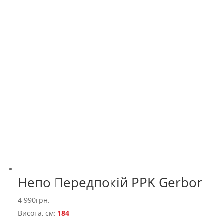
Непо Передпокій PPK Gerbor
4 990
грн.
Висота, см:
184