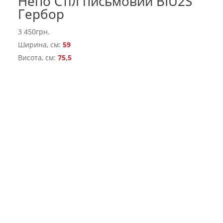
Непо Стіл письмовий BIU2S
Гербор
3 450
грн.
Ширина, см:
59
Висота, см:
75,5