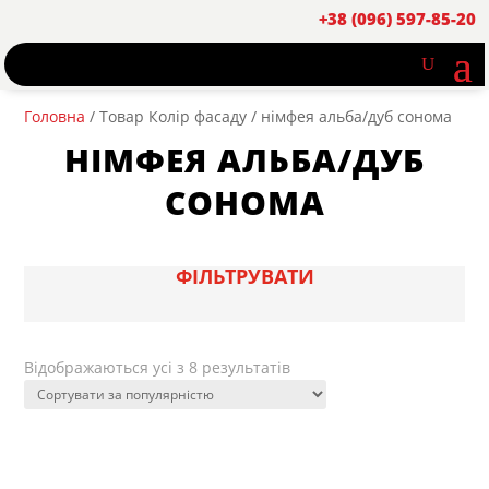
+38 (096) 597-85-20
Головна
/ Товар Колір фасаду / німфея альба/дуб сонома
НІМФЕЯ АЛЬБА/ДУБ
СОНОМА
ФІЛЬТРУВАТИ
Sorted
Відображаються усі з 8 результатів
by
popularity