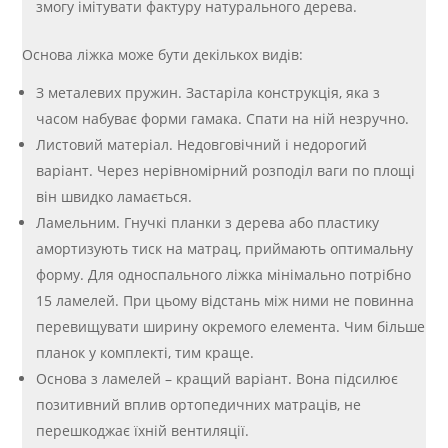
змогу імітувати фактуру натурального дерева.
Основа ліжка може бути декількох видів:
З металевих пружин. Застаріла конструкція, яка з
часом набуває форми гамака. Спати на ній незручно.
Листовий матеріал. Недовговічний і недорогий
варіант. Через нерівномірний розподіл ваги по площі
він швидко ламається.
Ламельним. Гнучкі планки з дерева або пластику
амортизують тиск на матрац, приймають оптимальну
форму. Для односпального ліжка мінімально потрібно
15 ламелей. При цьому відстань між ними не повинна
перевищувати ширину окремого елемента. Чим більше
планок у комплекті, тим краще.
Основа з ламелей – кращий варіант. Вона підсилює
позитивний вплив ортопедичних матраців, не
перешкоджає їхній вентиляції.