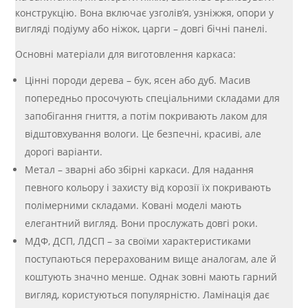
конструкцію. Вона включає узголів’я, узніжжя, опори у
вигляді подіуму або ніжок, царги – довгі бічні панелі.
Основні матеріали для виготовлення каркаса:
Цінні породи дерева – бук, ясен або дуб. Масив
попередньо просочують спеціальними складами для
запобігання гниття, а потім покривають лаком для
відштовхування вологи. Це безпечні, красиві, але
дорогі варіанти.
Метал – зварні або збірні каркаси. Для надання
певного кольору і захисту від корозії їх покривають
полімерними складами. Ковані моделі мають
елегантний вигляд. Вони прослужать довгі роки.
МДФ, ДСП, ЛДСП – за своїми характеристиками
поступаються перерахованим вище аналогам, але й
коштують значно менше. Однак зовні мають гарний
вигляд, користуються популярністю. Ламінація дає