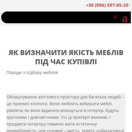
+38 (096) 597-85-20
ЯК ВИЗНАЧИТИ ЯКІСТЬ МЕБЛІВ
ПІД ЧАС КУПІВЛІ
Поради з підбору мебілів
Облаштування житлового простору для багатьох людей –
це приємні клопоти. Вони люблять вибирати меблі,
уявляти, як вони відмінно впишуться в інтер’єр, будуть
зручними і довговічними. Усі ці критерії важливі, і
предмети інтер’єру повинні мати естетичну
привабливість, але головне – якість. Навіть найкрасивіші