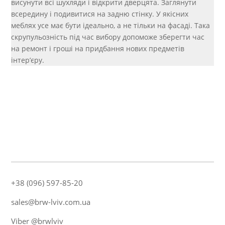
висунути всі шухляди і відкрити дверцята. Заглянути
всередину і подивитися на задню стінку. У якісних
меблях усе має бути ідеально, а не тільки на фасаді. Така
скрупульозність під час вибору допоможе зберегти час
на ремонт і гроші на придбання нових предметів
інтер’єру.
+38 (096) 597-85-20
sales@brw-lviv.com.ua
Viber @brwlviv