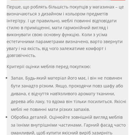
Перше, що роблять більшість покупців у магазинах – це
визначаються з дизайном і кольором предметів
інтер’єру. І це правильно, меблі повинні відповідати
стилю в приміщенні, мати гармонійний вигляд і
виконувати свою основну функцію. Коли з усіма
естетичними параметрами визначено, варто звернути
увагу і на якість, від чого залежатиме комфорт і
довговічність.
Критерії оцінки меблів перед покупкою:
Запах. Будь-який матеріал його має, і він не повинен
бути занадто різким. Якщо, проходячи повз шафу або
дивана, є відчуття нав’язливого аромату тканини,
дерева або лаку, то вдома він тільки посилиться. Якісні
меблі не повинні мати різких запахів.
Обробка деталей. Оцінюйте зовнішній вигляд меблів
за їхніми внутрішніми частинами. Гарний фасад часто
оманливий, щоб купити якісний виріб зазирніть