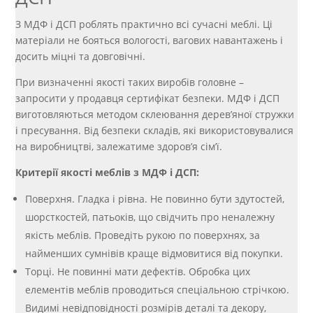
З МДФ і ДСП роблять практично всі сучасні меблі. Ці
матеріали не бояться вологості, вагових навантажень і
досить міцні та довговічні.
При визначенні якості таких виробів головне –
запросити у продавця сертифікат безпеки. МДФ і ДСП
виготовляються методом склеювання дерев’яної стружки
і пресування. Від безпеки складів, які використовувалися
на виробництві, залежатиме здоров’я сім’ї.
Критерії якості меблів з МДФ і ДСП:
Поверхня. Гладка і рівна. Не повинно бути здутостей,
шорсткостей, патьоків, що свідчить про неналежну
якість меблів. Проведіть рукою по поверхнях, за
найменших сумнівів краще відмовитися від покупки.
Торці. Не повинні мати дефектів. Обробка цих
елементів меблів проводиться спеціальною стрічкою.
Видимі невідповідності розмірів деталі та декору,