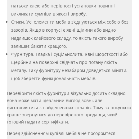
патьоки клею або нерівності установки повинні
викликати сумніви в якості виробу.
Стики. Усі елементи меблів з’єднуються між собою без
зазорів. Якщо в корпусі є явні щілини або видно
надлишок клейового складу, то якість такого виробу
залишає бажати кращого.
Фурнітура. Гладка і суцільнолита. Явні шорсткості або
щербини на поверхні свідчать про погану якість
металу. Таку фурнітуру незабаром доведеться міняти,
щоб зберегти функціональність меблів.
Перевірити якість фурнітури візуально досить складно,
вона може мати ідеальний вигляд зовні, але
виготовлятися з найдешевших сплавів. Тому за покупкою
краще звернутися до перевіреного продавця, який
готовий надати сертифікати.
Перед здійсненням купівлі меблів не посоромтеся