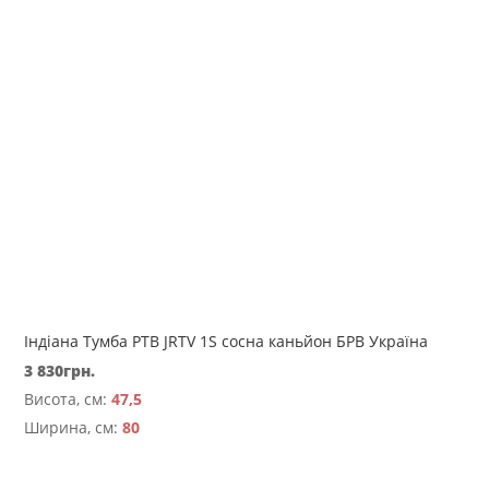
Індіана Тумба РТВ JRTV 1S сосна каньйон БРВ Україна
3 830
грн.
Висота, см:
47,5
Ширина, см:
80