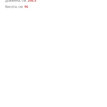
Довжина, см:
206,5
Висота, см:
96