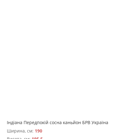
Індіана Передпокій сосна каньйон БРВ Україна
Ширина, см:
190
Висота, см:
195,5