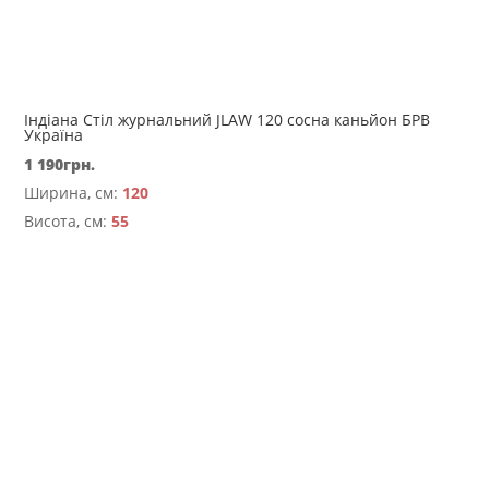
Індіана Стіл журнальний JLAW 120 сосна каньйон БРВ
Україна
1 190
грн.
Ширина, см:
120
Висота, см:
55