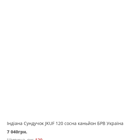
Індіана Сундучок JKUF 120 сосна каньйон БРВ Україна
7 040
грн.
Ширина, см:
120