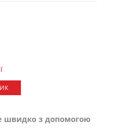
Ї
ШИК
е швидко з допомогою