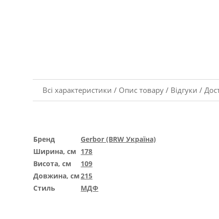
Всі характеристики
/
Опис товару
/
Відгуки
/
Дос
Бренд
Gerbor (BRW Україна)
Ширина, см
178
Висота, см
109
Довжина, см
215
Стиль
МДФ