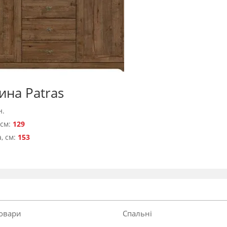
ина Patras
н.
 см:
129
, см:
153
товари
Спальні