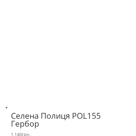
Селена Полиця POL155
Гербор
1 140
грн.