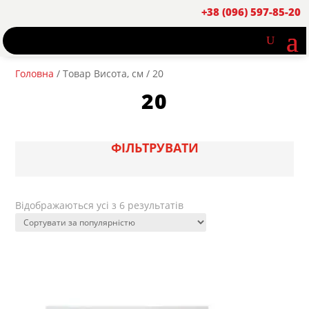
+38 (096) 597-85-20
Головна
/ Товар Висота, см / 20
20
ФІЛЬТРУВАТИ
Sorted
Відображаються усі з 6 результатів
by
popularity