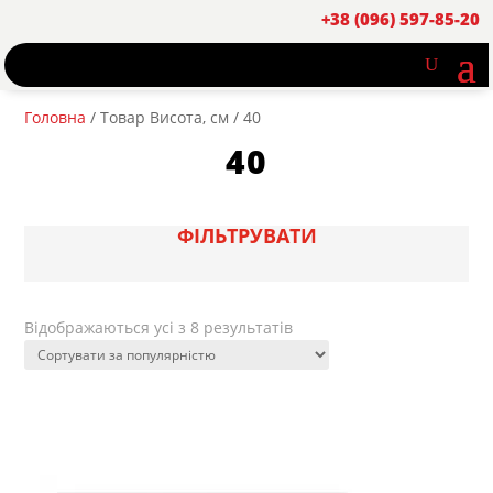
+38 (096) 597-85-20
Головна
/ Товар Висота, см / 40
40
ФІЛЬТРУВАТИ
Sorted
Відображаються усі з 8 результатів
by
popularity