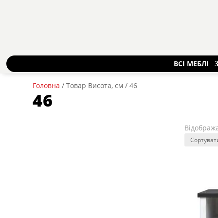
ВСІ МЕБЛІ
Головна
/ Товар Висота, см / 46
46
Відобража