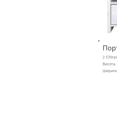
Пор
2 570
гр
Висота,
Ширина