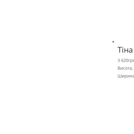
Тін
3 620
гр
Висота,
Ширина