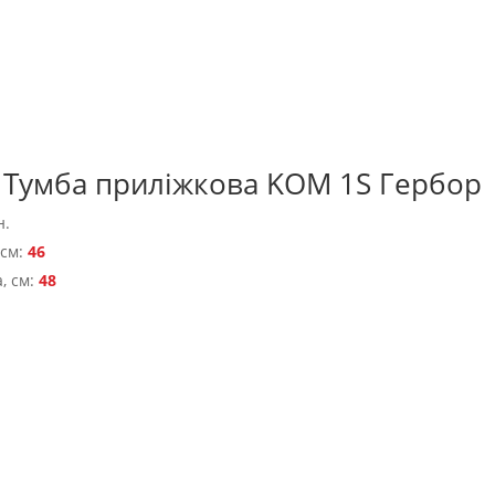
а Тумба приліжкова KOM 1S Гербор
н.
 см:
46
, см:
48