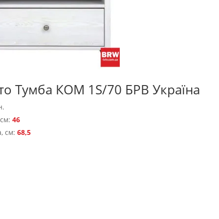
то Тумба КОМ 1S/70 БРВ Україна
н.
 см:
46
, см:
68,5