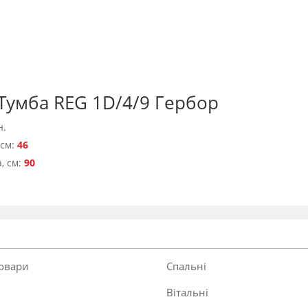
Тумба REG 1D/4/9 Гербор
н.
 см:
46
, см:
90
товари
Спальні
Вітальні