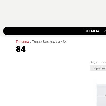
ВСІ МЕБЛІ
Головна
/ Товар Висота, см / 84
84
Відобража