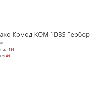
ако Комод КОМ 1D3S Гербор
рн.
, см:
136
 см:
84