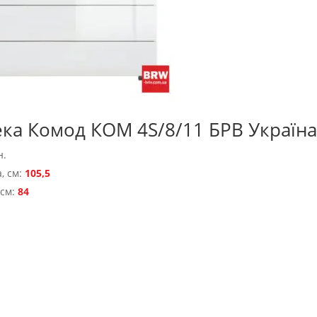
ека Комод КОМ 4S/8/11 БРВ Україна
н.
, см:
105,5
 см:
84