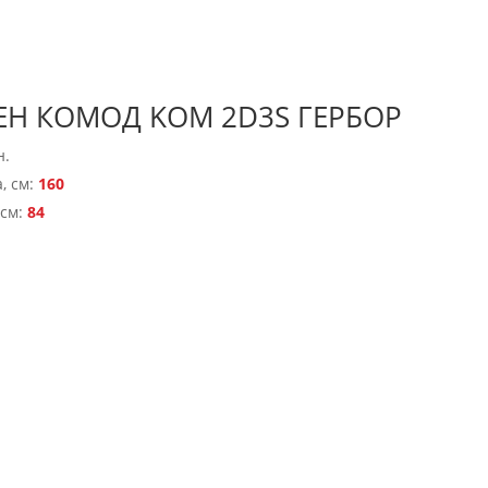
ЕН КОМОД KOM 2D3S ГЕРБОР
н.
, см:
160
 см:
84