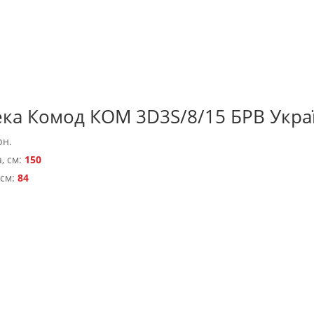
ека Комод КОМ 3D3S/8/15 БРВ Укра
рн.
, см:
150
 см:
84