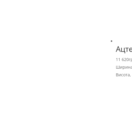
Ацт
11 620
г
Ширина
Висота,