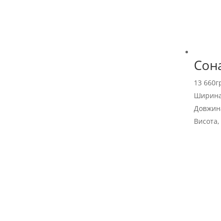
Сона
13 660
г
Ширина
Довжина
Висота,