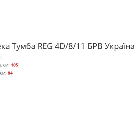
ка Тумба REG 4D/8/11 БРВ Україна
н.
, см:
105
 см:
84