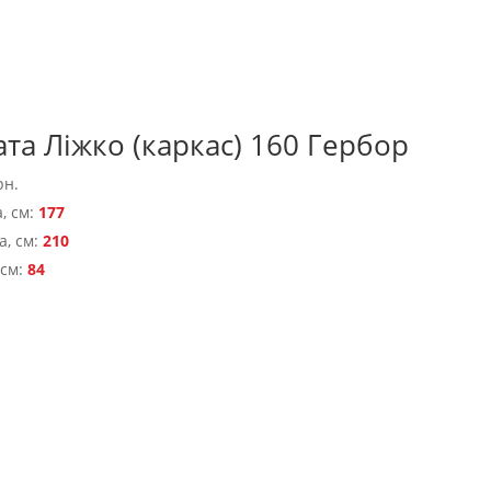
та Ліжко (каркас) 160 Гербор
рн.
, см:
177
, см:
210
 см:
84