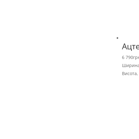
Ацте
6 790
гр
Ширина
Висота,