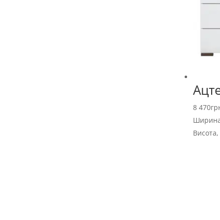
Ацт
8 470
гр
Ширина
Висота,