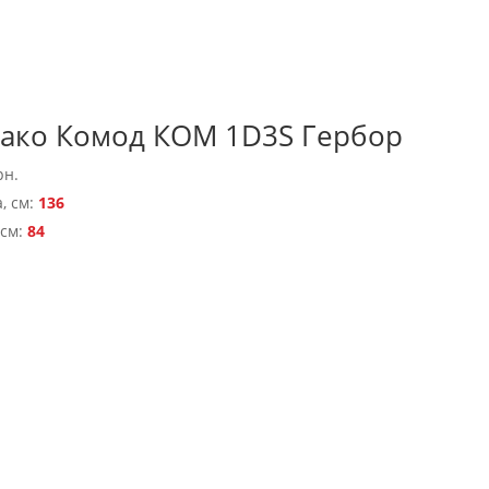
ако Комод КОМ 1D3S Гербор
рн.
, см:
136
 см:
84