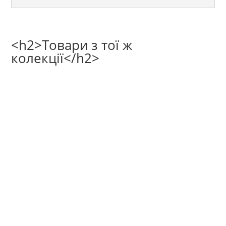
<h2>Товари з тої ж
колекції</h2>