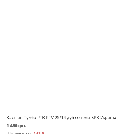
Каспіан Тумба РТВ RTV 2S/14 дуб сонома БРВ Україна
1 460
грн.
Ширина, см:
143,5