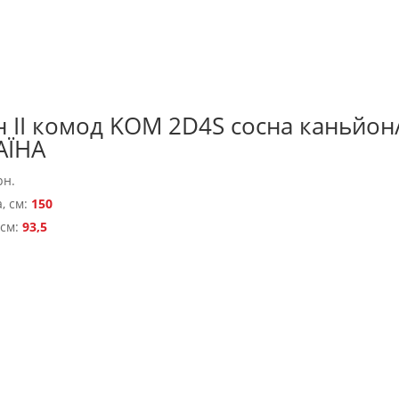
н II комод KOM 2D4S сосна каньйо
АЇНА
рн.
, см:
150
 см:
93,5