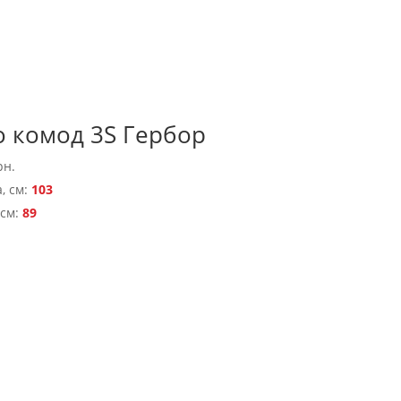
о комод 3S Гербор
рн.
, см:
103
 см:
89