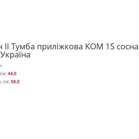
н II Тумба приліжкова KOM 1S сосн
 Україна
н.
 см:
44,5
, см:
58,5