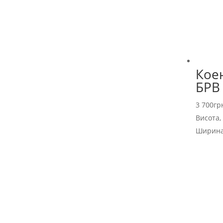
Кое
БРВ
3 700
гр
Висота,
Ширина