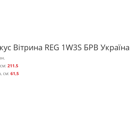
кус Вітрина REG 1W3S БРВ Україна
рн.
 см:
211.5
, см:
61,5