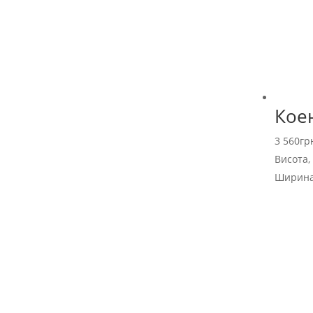
Кое
3 560
гр
Висота,
Ширина