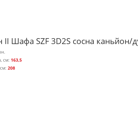
 II Шафа SZF 3D2S сосна каньйон/
рн.
, см:
163,5
 см:
208