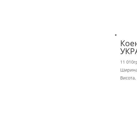
Кое
УКР
11 010
г
Ширина
Висота,