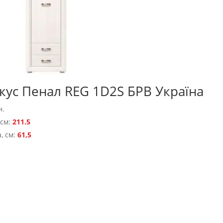
кус Пенал REG 1D2S БРВ Україна
н.
 см:
211.5
, см:
61,5