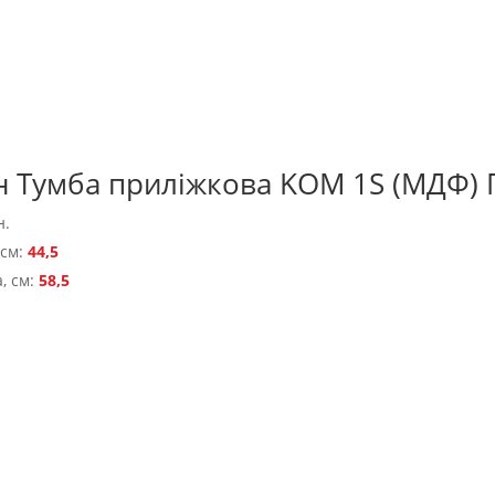
н Тумба приліжкова KOM 1S (МДФ) 
н.
 см:
44,5
, см:
58,5