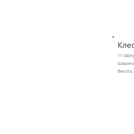
Кле
11 040
г
Ширина
Висота,