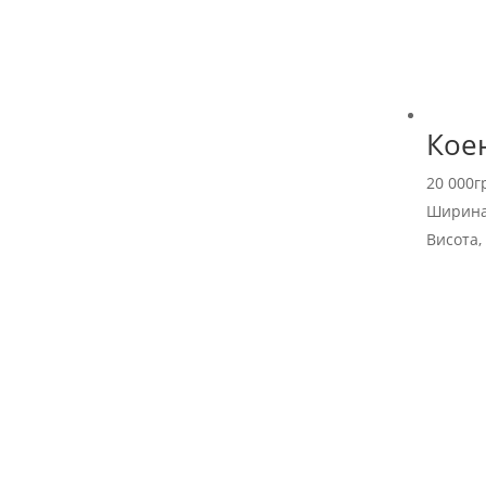
Коен
20 000
г
Ширина
Висота,