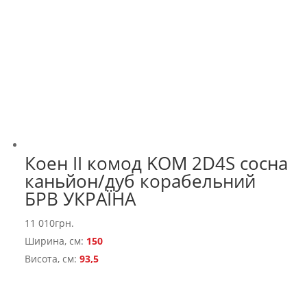
Коен II комод KOM 2D4S сосна
каньйон/дуб корабельний
БРВ УКРАЇНА
11 010
грн.
Ширина, см:
150
Висота, см:
93,5